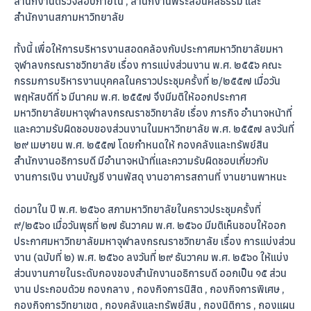
สำนักงานตรวจสอบภายใน , สำนักงานพระสอนศีลธรรม และ
สำนักงานสภามหาวิทยาลัย
ทั้งนี้ เพื่อให้การบริหารงานสอดคล้องกับประกาศมหาวิทยาลัยมหา
จุฬาลงกรณราชวิทยาลัย เรื่อง การแบ่งส่วนงาน พ.ศ. ๒๕๕๖ คณะ
กรรมการบริหารงานบุคคลในคราวประชุมครั้งที่ ๒/๒๕๕๗ เมื่อวัน
พฤหัสบดีที่ ๖ มีนาคม พ.ศ. ๒๕๕๗ จึงมีมติให้ออกประกาศ
มหาวิทยาลัยมหาจุฬาลงกรณราชวิทยาลัย เรื่อง ภารกิจ อำนาจหน้าที่
และความรับผิดชอบของส่วนงานในมหาวิทยาลัย พ.ศ. ๒๕๕๗ ลงวันที่
๒๙ เมษายน พ.ศ. ๒๕๕๗ โดยกำหนดให้ กองคลังและทรัพย์สิน
สำนักงานอธิการบดี มีอำนาจหน้าที่และความรับผิดชอบเกี่ยวกับ
งานการเงิน งานบัญชี งานพัสดุ งานอาคารสถานที่ งานยานพาหนะ
ต่อมาใน ปี พ.ศ. ๒๕๖๐ สภามหาวิทยาลัยในคราวประชุมครั้งที่
๙/๒๕๖๐ เมื่อวันพุธที่ ๒๗ ธันวาคม พ.ศ. ๒๕๖๐ มีมติเห็นชอบให้ออก
ประกาศมหาวิทยาลัยมหาจุฬาลงกรณราชวิทยาลัย เรื่อง การแบ่งส่วน
งาน (ฉบับที่ ๒) พ.ศ. ๒๕๖๐ ลงวันที่ ๒๙ ธันวาคม พ.ศ. ๒๕๖๐ ให้แบ่ง
ส่วนงานภายในระดับกองของสำนักงานอธิการบดี ออกเป็น ๑๕ ส่วน
งาน ประกอบด้วย กองกลาง , กองกิจการนิสิต , กองกิจการพิเศษ ,
กองกิจการวิทยาเขต , กองคลังและทรัพย์สิน , กองนิติการ , กองแผน