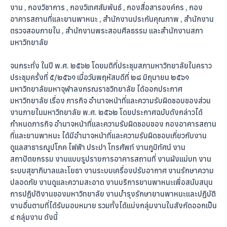
งาน , กองวิชาการ , กองวิเทศสัมพันธ์ , กองสื่อสารองค์กร , กอง
อาคารสถานที่และยานพาหนะ , สำนักงานประกันคุณภาพ , สำนักงาน
ตรวจสอบภายใน , สำนักงานพระสอนศีลธรรม และสำนักงานสภา
มหาวิทยาลัย
จนกระทั่ง ในปี พ.ศ. ๒๕๖๒ โดยมติที่ประชุมสภามหาวิทยาลัยในคราว
ประชุมครั้งที่ ๕/๒๕๖๑ เมื่อวันพฤหัสบดีที่ ๒๘ มิถุนายน ๒๕๖๑
มหาวิทยาลัยมหาจุฬาลงกรณราชวิทยาลัย ได้ออกประกาศ
มหาวิทยาลัย เรื่อง ภารกิจ อำนาจหน้าที่และความรับผิดชอบของส่วน
งานภายในมหาวิทยาลัย พ.ศ. ๒๕๖๒ โดยประกาศฉบับดังกล่าวได้
กำหนดภารกิจ อำนาจหน้าที่และความรับผิดชอบของ กองอาคารสถาน
ที่และยานพาหนะ ได้มีอำนาจหน้าที่และความรับผิดชอบเกี่ยวกับงาน
ดูแลสาธารณูปโภค ไฟฟ้า ประปา โทรศัพท์ งานภูมิทัศน์ งาน
สถาปัตยกรรม งานแบบรูปรายการอาคารสถานที่ งานผังแม่บท งาน
ระบบสุขาภิบาลและโยธา งานระบบเครื่องปรับอากาศ งานรักษาความ
ปลอดภัย งานดูและความสะอาด งานบริการยานพาหนะเพื่อสนับสนุน
การปฏิบัติงานของมหาวิทยาลัย งานบำรุงรักษายานพาหนะและปฏิบัติ
งานอื่นตามที่ได้รับมอบหมาย รวมทั้งได้แบ่งกลุ่มงานในสังกัดออกเป็น
๔ กลุ่มงาน ดังนี้