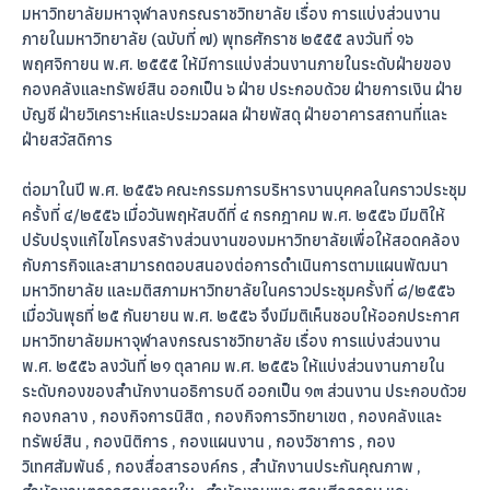
มหาวิทยาลัยมหาจุฬาลงกรณราชวิทยาลัย เรื่อง การแบ่งส่วนงาน
ภายในมหาวิทยาลัย (ฉบับที่ ๗) พุทธศักราช ๒๕๕๕ ลงวันที่ ๑๖
พฤศจิกายน พ.ศ. ๒๕๕๕ ให้มีการแบ่งส่วนงานภายในระดับฝ่ายของ
กองคลังและทรัพย์สิน ออกเป็น ๖ ฝ่าย ประกอบด้วย ฝ่ายการเงิน ฝ่าย
บัญชี ฝ่ายวิเคราะห์และประมวลผล ฝ่ายพัสดุ ฝ่ายอาคารสถานที่และ
ฝ่ายสวัสดิการ
ต่อมาในปี พ.ศ. ๒๕๕๖ คณะกรรมการบริหารงานบุคคลในคราวประชุม
ครั้งที่ ๔/๒๕๕๖ เมื่อวันพฤหัสบดีที่ ๔ กรกฎาคม พ.ศ. ๒๕๕๖ มีมติให้
ปรับปรุงแก้ไขโครงสร้างส่วนงานของมหาวิทยาลัยเพื่อให้สอดคล้อง
กับภารกิจและสามารถตอบสนองต่อการดำเนินการตามแผนพัฒนา
มหาวิทยาลัย และมติสภามหาวิทยาลัยในคราวประชุมครั้งที่ ๘/๒๕๕๖
เมื่อวันพุธที่ ๒๕ กันยายน พ.ศ. ๒๕๕๖ จึงมีมติเห็นชอบให้ออกประกาศ
มหาวิทยาลัยมหาจุฬาลงกรณราชวิทยาลัย เรื่อง การแบ่งส่วนงาน
พ.ศ. ๒๕๕๖ ลงวันที่ ๒๑ ตุลาคม พ.ศ. ๒๕๕๖ ให้แบ่งส่วนงานภายใน
ระดับกองของสำนักงานอธิการบดี ออกเป็น ๑๓ ส่วนงาน ประกอบด้วย
กองกลาง , กองกิจการนิสิต , กองกิจการวิทยาเขต , กองคลังและ
ทรัพย์สิน , กองนิติการ , กองแผนงาน , กองวิชาการ , กอง
วิเทศสัมพันธ์ , กองสื่อสารองค์กร , สำนักงานประกันคุณภาพ ,