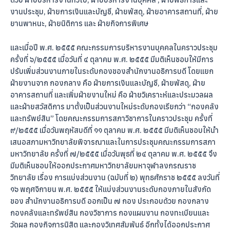
งานประชุม, ฝ่ายการเงินและบัญชี, ฝ่ายพัสดุ, ฝ่ายอาคารสถานที่, ฝ่าย
ยานพาหนะ, ฝ่ายนิติการ และ ฝ่ายกิจการพิเศษ
และเมื่อปี พ.ศ. ๒๕๕๕ คณะกรรมการบริหารงานบุคคลในคราวประชุม
ครั้งที่ ๖/๒๕๕๕ เมื่อวันที่ ๔ ตุลาคม พ.ศ. ๒๕๕๕ มีมติเห็นชอบให้มีการ
ปรับเพิ่มส่วนงานภายในระดับกองของสำนักงานอธิการบดี โดยแยก
ฝ่ายงานจาก กองกลาง คือ ฝ่ายการเงินและบัญชี, ฝ่ายพัสดุ, ฝ่าย
อาคารสถานที่ และเพิ่มฝ่ายงานใหม่ คือ ฝ่ายวิเคราะห์และประมวลผล
และฝ่ายสวัสดิการ มาตั้งเป็นส่วนงานใหม่ระดับกองเรียกว่า “กองคลัง
และทรัพย์สิน” โดยคณะกรรมการสภาวิชาการในคราวประชุม ครั้งที่
๙/๒๕๕๕ เมื่อวันพฤหัสบดีที่ ๑๑ ตุลาคม พ.ศ. ๒๕๕๕ มีมติเห็นชอบให้นำ
เสนอสภามหาวิทยาลัยพิจารณาและในการประชุมคณะกรรมการสภา
มหาวิทยาลัย ครั้งที่ ๗/๒๕๕๕ เมื่อวันพุธที่ ๒๔ ตุลาคม พ.ศ. ๒๕๕๕ จึง
มีมติเห็นชอบให้ออกประกาศมหาวิทยาลัยมหาจุฬาลงกรณราช
วิทยาลัย เรื่อง การแบ่งส่วนงาน (ฉบับที่ ๒) พุทธศักราช ๒๕๕๕ ลงวันที่
๑๖ พฤศจิกายน พ.ศ. ๒๕๕๕ ให้แบ่งส่วนงานระดับกองภายในสังกัด
ของ สำนักงานอธิการบดี ออกเป็น ๗ กอง ประกอบด้วย กองกลาง
กองคลังและทรัพย์สิน กองวิชาการ กองแผนงาน กองทะเบียนและ
วัดผล กองกิจการนิสิต และกองวิเทศสัมพันธ์ อีกทั้งได้ออกประกาศ